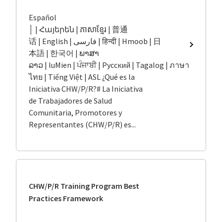
Español
│ | Հայերեն | ភាសាខ្មែរ | 普通
话 | English | فارسی | हिन्दी | Hmoob | 日
Iniciativa
本語 | 한국어 | ພາສາ
de
ລາວ | luMien | ਪੰਜਾਬੀ | Русский | Tagalog | ภาษา
Trabajad
ไทย | Tiếng Việt | ASL ¿Qué es la
de
Salud
Iniciativa CHW/P/R?# La Iniciativa
Comunita
de Trabajadores de Salud
Promoto
Comunitaria, Promotores y
y
Representantes (CHW/P/R) es...
Represe
(CHW/P/
CHW/P/R Training Program Best
Practices Framework