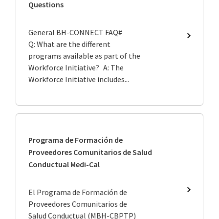
Questions
General BH-CONNECT FAQ#
BH-
Q: What are the different
CONNECT
programs available as part of the
Asked
Workforce Initiative? A: The
Question
Workforce Initiative includes...
Programa de Formación de
Proveedores Comunitarios de Salud
Conductual Medi-Cal
El Programa de Formación de
Program
de
Proveedores Comunitarios de
Formaci
Salud Conductual (MBH-CBPTP)