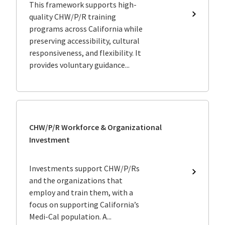
This framework supports high-
quality CHW/P/R training
CHW/P/
Training
programs across California while
Program
preserving accessibility, cultural
Best
responsiveness, and flexibility. It
Practice
provides voluntary guidance...
Framewo
CHW/P/R Workforce & Organizational
Investment
Investments support CHW/P/Rs
CHW/P/
and the organizations that
Workfor
employ and train them, with a
&
focus on supporting California’s
Organiza
Investm
Medi-Cal population. A...