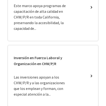
Este marco apoya programas de
Marco
capacitación de alta calidad en
de
CHW/P/R en toda California,
Mejores
preservando la accesibilidad, la
Práctica
del
capacidad de...
Program
de
Capacita
en
CHW/P/
Inversión en Fuerza Laboral y
Organización en CHW/P/R
Las inversiones apoyan a los
Inversió
en
CHW/P/R y a las organizaciones
Fuerza
que los emplean y forman, con
Laboral
especial atención a la...
y
Organiza