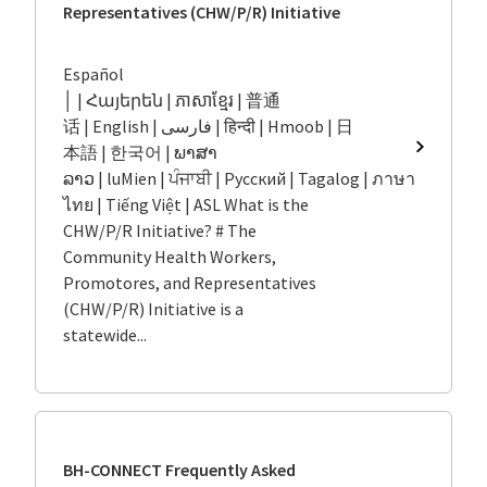
Representatives (CHW/P/R) Initiative
Español
│ | Հայերեն | ភាសាខ្មែរ | 普通
话 | English | فارسی | हिन्दी | Hmoob | 日
本語 | 한국어 | ພາສາ
Communi
Health
ລາວ | luMien | ਪੰਜਾਬੀ | Русский | Tagalog | ภาษา
Workers,
ไทย | Tiếng Việt | ASL What is the
and
CHW/P/R Initiative? # The
Represen
Community Health Workers,
(CHW/P/
Promotores, and Representatives
Initiativ
(CHW/P/R) Initiative is a
statewide...
BH-CONNECT Frequently Asked