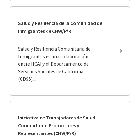
en
CHW/P/
Salud y Resiliencia de la Comunidad de
Inmigrantes de CHW/P/R
Salud y Resiliencia Comunitaria de
Salud
Inmigrantes es una colaboración
y
entre HCAI y el Departamento de
Resilienc
Servicios Sociales de California
de
la
(CDSS)....
Comunid
de
Inmigran
de
CHW/P/
Iniciativa de Trabajadores de Salud
Comunitaria, Promotores y
Representantes (CHW/P/R)