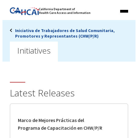
Skip
Link
California Department of
to
Health Care Access and Information
Menu
to
content
California
State
Iniciativa de Trabajadores de Salud Comunitaria,
Website
Promotores y Representantes (CHW/P/R)
Initiatives
Latest Releases
Marco de Mejores Prácticas del
Programa de Capacitación en CHW/P/R