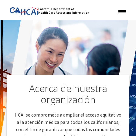
Skip
Link
California Department of
to
Health Care Access and Information
Menu
to
content
California
State
Website
Acerca de nuestra
organización
HCAI se compromete a ampliar el acceso equitativo
a la atención médica para todos los californianos,
con el fin de garantizar que todas las comunidades