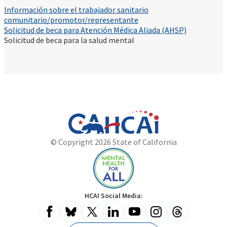
Información sobre el trabajador sanitario
comunitario/promotor/representante
Solicitud de beca para Atención Médica Aliada (AHSP)
Solicitud de beca para la salud mental
California
Department
© Copyright 2026 State of California
State
of
Website
Health
Care
Access
and
Mental
HCAI Social Media:
Information
Health
for
All